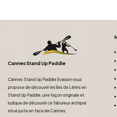
C
a
n
n
e
s
S
t
a
n
d
U
p
P
a
d
d
l
e
Cannes Stand Up Paddle Evasion vous
propose de découvrir les îles de Lérins en
Stand Up Paddle, une façon originale et
ludique de découvrir ce fabuleux archipel
situé juste en face de Cannes.